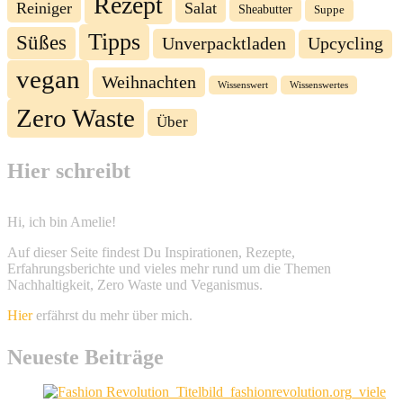
Rezept
Reiniger
Salat
Sheabutter
Suppe
Tipps
Süßes
Unverpacktladen
Upcycling
vegan
Weihnachten
Wissenswert
Wissenswertes
Zero Waste
Über
Hier schreibt
Hi, ich bin Amelie!
Auf dieser Seite findest Du Inspirationen, Rezepte,
Erfahrungsberichte und vieles mehr rund um die Themen
Nachhaltigkeit, Zero Waste und Veganismus.
Hier
erfährst du mehr über mich.
Neueste Beiträge