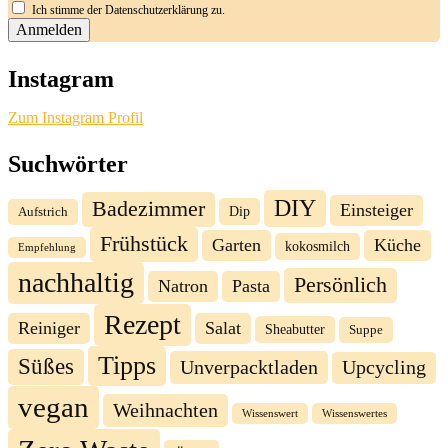
Ich stimme der Datenschutzerklärung zu.
Instagram
Zum Instagram Profil
Suchwörter
DIY
Badezimmer
Einsteiger
Dip
Aufstrich
Frühstück
Garten
Küche
kokosmilch
Empfehlung
nachhaltig
Persönlich
Natron
Pasta
Rezept
Reiniger
Salat
Sheabutter
Suppe
Tipps
Süßes
Unverpacktladen
Upcycling
vegan
Weihnachten
Wissenswert
Wissenswertes