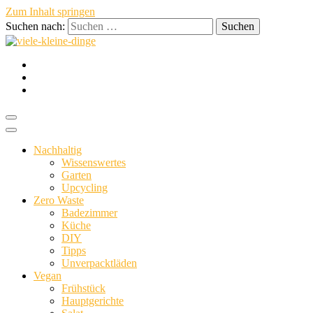
Zum Inhalt springen
Suchen nach:
nachhaltig vegan persönlich
viele-kle
Nachhaltig
Wissenswertes
Garten
Upcycling
Zero Waste
Badezimmer
Küche
DIY
Tipps
Unverpacktläden
Vegan
Frühstück
Hauptgerichte