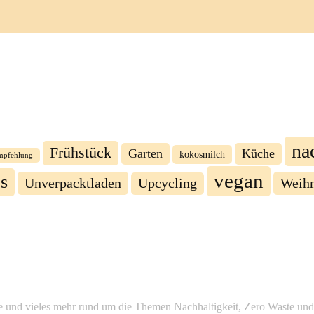
na
Frühstück
Garten
Küche
kokosmilch
mpfehlung
vegan
s
Unverpacktladen
Weihn
Upcycling
chte und vieles mehr rund um die Themen Nachhaltigkeit, Zero Waste un