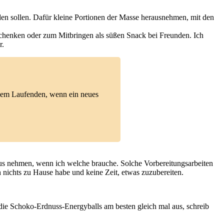
erden sollen. Dafür kleine Portionen der Masse herausnehmen, mit den
schenken oder zum Mitbringen als süßen Snack bei Freunden. Ich
r.
 dem Laufenden, wenn ein neues
raus nehmen, wenn ich welche brauche. Solche Vorbereitungsarbeiten
h nichts zu Hause habe und keine Zeit, etwas zuzubereiten.
e Schoko-Erdnuss-Energyballs am besten gleich mal aus, schreib