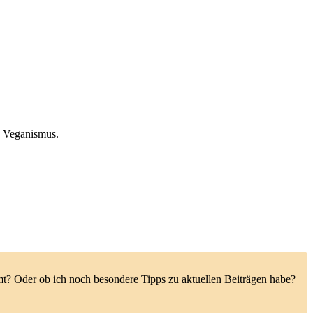
d Veganismus.
mmt? Oder ob ich noch besondere Tipps zu aktuellen Beiträgen habe?