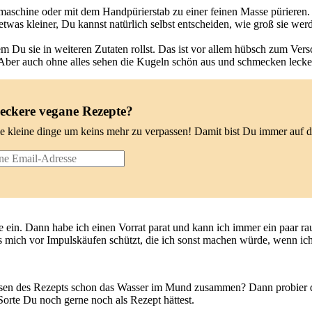
aschine oder mit dem Handpürierstab zu einer feinen Masse pürieren.
 etwas kleiner, Du kannst natürlich selbst entscheiden, wie groß sie w
 Du sie in weiteren Zutaten rollst. Das ist vor allem hübsch zum Ver
ber auch ohne alles sehen die Kugeln schön aus und schmecken lecke
leckere vegane Rezepte?
le kleine dinge um keins mehr zu verpassen! Damit bist Du immer auf
sie ein. Dann habe ich einen Vorrat parat und kann ich immer ein paar 
es mich vor Impulskäufen schützt, die ich sonst machen würde, wenn ic
en des Rezepts schon das Wasser im Mund zusammen? Dann probier di
rte Du noch gerne noch als Rezept hättest.