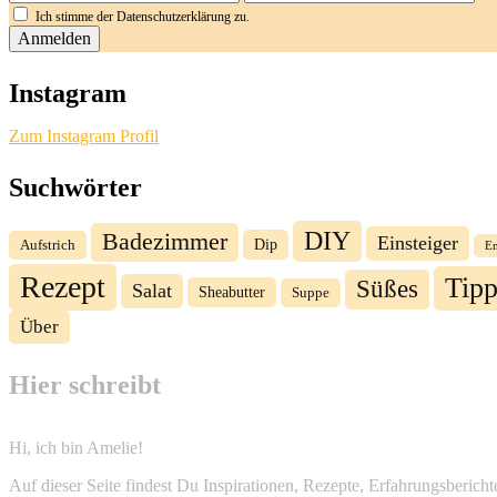
Ich stimme der Datenschutzerklärung zu.
Instagram
Zum Instagram Profil
Suchwörter
DIY
Badezimmer
Einsteiger
Dip
Aufstrich
E
Rezept
Tipp
Süßes
Salat
Sheabutter
Suppe
Über
Hier schreibt
Hi, ich bin Amelie!
Auf dieser Seite findest Du Inspirationen, Rezepte, Erfahrungsberi