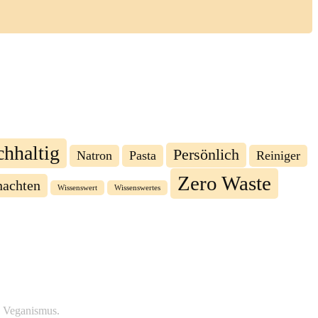
chhaltig
Persönlich
Natron
Pasta
Reiniger
Zero Waste
achten
Wissenswert
Wissenswertes
d Veganismus.