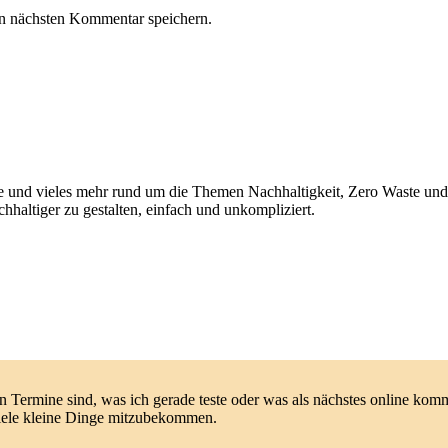
n nächsten Kommentar speichern.
chte und vieles mehr rund um die Themen Nachhaltigkeit, Zero Waste un
haltiger zu gestalten, einfach und unkompliziert.
en Termine sind, was ich gerade teste oder was als nächstes online ko
viele kleine Dinge mitzubekommen.