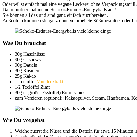
Oder willst einfach mal eine vegane Leckerei ohne Verpackungsmüll 
Dann probier mal meine Schoko-Erdnuss-Energyballs aus!
Sie können all das und sind ganz einfach zuzubereiten.
Außerdem kommen sie ganz ohne verarbeitete Süßungsmittel oder Indu
Was Du brauchst
30g Haselnüsse
90g Cashews
90g Datteln
30g Rosinen
25g Kakao
1 Teelöffel
Vanilleextrakt
1/2 Teelöffel Zimt
30g (1 großer Esslöffel) Erdnussmus
zum Verzieren (optional): Kakaopulver, Sesam, Hanfsamen, Ko
Wie Du vorgehst
Weiche zuerst die Nüsse und die Datteln für etwa 15 Minuten i
Anschließend das Wasser abgießen und gut abtropfen lassen.