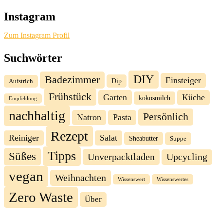
Instagram
Zum Instagram Profil
Suchwörter
DIY
Badezimmer
Einsteiger
Dip
Aufstrich
Frühstück
Garten
Küche
kokosmilch
Empfehlung
nachhaltig
Persönlich
Natron
Pasta
Rezept
Reiniger
Salat
Sheabutter
Suppe
Tipps
Süßes
Unverpacktladen
Upcycling
vegan
Weihnachten
Wissenswert
Wissenswertes
Zero Waste
Über