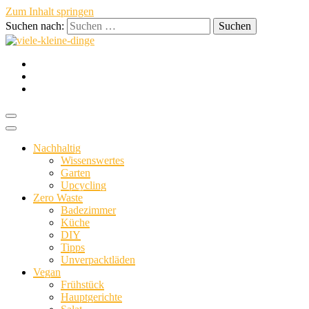
Zum Inhalt springen
Suchen nach:
nachhaltig vegan persönlich
viele-
Nachhaltig
Wissenswertes
Garten
Upcycling
Zero Waste
Badezimmer
Küche
kleine-
DIY
Tipps
Unverpacktläden
Vegan
Frühstück
Hauptgerichte