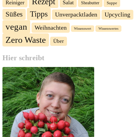
Rezept
Reiniger
Salat
Sheabutter
Suppe
Tipps
Süßes
Unverpacktladen
Upcycling
vegan
Weihnachten
Wissenswert
Wissenswertes
Zero Waste
Über
Hier schreibt