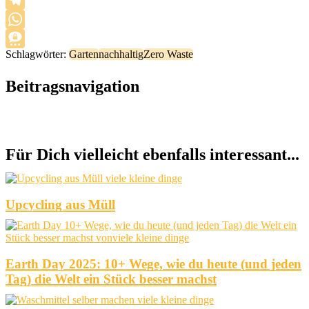
Telegram
WhatsApp
Schlagwörter:
Garten
nachhaltig
Zero Waste
Threema
Beitragsnavigation
Für Dich vielleicht ebenfalls interessant...
Upcycling aus Müll
Earth Day 2025: 10+ Wege, wie du heute (und jeden
Tag) die Welt ein Stück besser machst