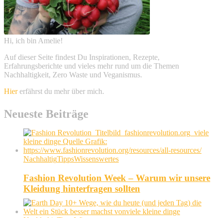
Hi, ich bin Amelie!
Auf dieser Seite findest Du Inspirationen, Rezepte,
Erfahrungsberichte und vieles mehr rund um die Themen
Nachhaltigkeit, Zero Waste und Veganismus.
Hier
erfährst du mehr über mich.
Neueste Beiträge
Nachhaltig
Tipps
Wissenswertes
Fashion Revolution Week – Warum wir unsere
Kleidung hinterfragen sollten