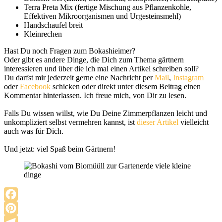
Terra Preta Mix (fertige Mischung aus Pflanzenkohle,
Effektiven Mikroorganismen und Urgesteinsmehl)
Handschaufel breit
Kleinrechen
Hast Du noch Fragen zum Bokashieimer?
Oder gibt es andere Dinge, die Dich zum Thema gärtnern
interessieren und über die ich mal einen Artikel schreiben soll?
Du darfst mir jederzeit gerne eine Nachricht per
Mail
,
Instagram
oder
Facebook
schicken oder direkt unter diesem Beitrag einen
Kommentar hinterlassen. Ich freue mich, von Dir zu lesen.
Gefällt Dir was Du hier liest
Falls Du wissen willst, wie Du Deine Zimmerpflanzen leicht und
unkompliziert selbst vermehren kannst, ist
di
e
ser Artikel
vielleicht
Dann freue ich mich, wenn du meine Arbeit unterstützt.
auch was für Dich.
SCHAU MAL HIER
Und jetzt: viel Spaß beim Gärtnern!
Facebook
Pinterest