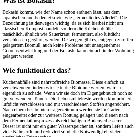
Was ist Bokashi?
Bokashi kommt, wie der Name schon erahnen lässt, aus dem
japanischen und bedeutet soviel wie „fermentiertes Allerlei“. Die
Bezeichnung ist deswegen wichtig, da es sich hierbei nicht um
klassischen Kompost handelt, sondern die Küchenabfälle
tatsächlich, ähnlich wie Sauerkraut, fermentiert, also luftdicht
verschlossen gegährt, werden. Deswegen gibt es, entgegen zu offen
gelagertem Biomüll, auch keine Probleme mit unangenehmer
Geruchsentwicklung und der Bokashi kann einfach in der Wohnung
gelagert werden.
Wie funktioniert das?
Küchenabfälle sind nährstoffreiche Biomasse. Diese einfach zu
verschwenden, indem wir sie in die Biotonne werfen, wäre ja
eigentlich zu schade. Wenn wir sie doch im Eigengebrauch noch so
gut verwenden können. Die Lebensmittelreste werden komprimiert,
luftdicht verschlossen und mit verschiedenen Stoffen angereichert.
Nach einem bestimmten Lagerzeitraum werden sie im Garten
eingearbeitet oder zur weiteren Rottung gelagert und dienen nach
dem Fermentationsprozess als reichhaltigen Bodenverbesserer.
Dieser ist nicht nur ein guter Wasserspeicher ist, sondern liefert auch
viele Nährstoffe und reduziert somit die Notwendigkeit vieler